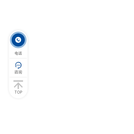

电话

咨询
TOP