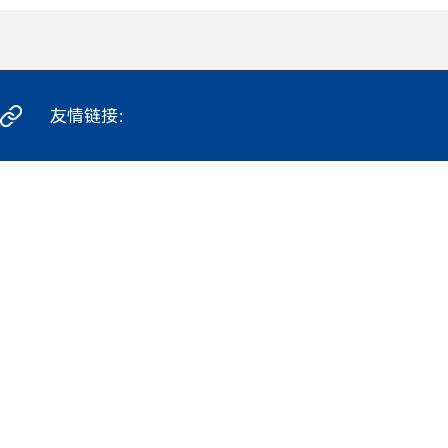
友情链接：