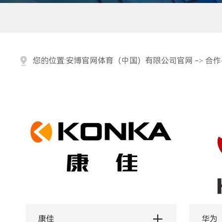
您的位置:
安博官网体育（中国）有限公司官网
->
合作
康佳
华为