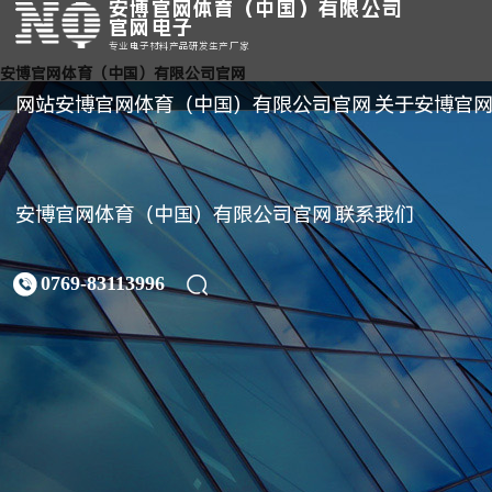
安博官网体育（中国）有限公司
官网电子
专业电子材料产品研发生产厂家
安博官网体育（中国）有限公司官网
网站安博官网体育（中国）有限公司官网
关于安博官
安博官网体育（中国）有限公司官网
联系我们


0769-83113996