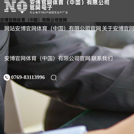
安博官网体育（中国）有限公司
官网电子
专业电子材料产品研发生产厂家
安博官网体育（中国）有限公司官网
网站安博官网体育（中国）有限公司官网
关于安博官
安博官网体育（中国）有限公司官网
联系我们


0769-83113996