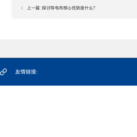
上一篇:
探讨导电布核心优势是什么？
友情链接：